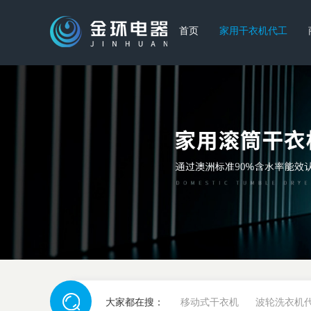
首页
家用干衣机代工
大家都在搜：
移动式干衣机
波轮洗衣机