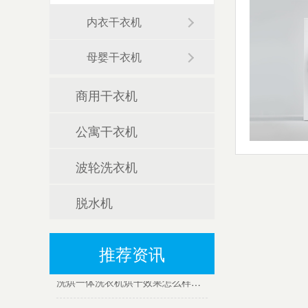
内衣干衣机
母婴干衣机
滚筒烘干机应用案例-换个角度看问题
商用干衣机
开工大吉，携手共赢新篇章
公寓干衣机
广交会热度延续，金环电器再迎考察团
波轮洗衣机
祝贺！金环电器获得江门市高新技术企业“创新尖兵”称号
脱水机
喜讯！金环电器成功通过“专精特新”中小企业认定
热烈欢迎杭州松下家电有限公司莅临金环电器考察指导
推荐资讯
洗烘一体洗衣机烘干效果怎么样？会比家用干衣机好吗？