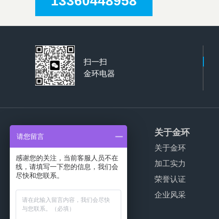
13360448958
扫一扫
金环电器
产品服务
关于金环
请您留言
家用干衣机代工
关于金环
感谢您的关注，当前客服人员不在
商用干衣机代工
加工实力
线，请填写一下您的信息，我们会
尽快和您联系。
波轮洗衣机代工
荣誉认证
公寓干衣机代工
企业风采