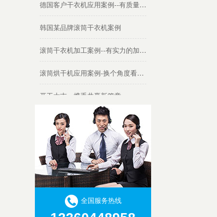
德国客户干衣机应用案例--有质量有研发能力的质优厂家
韩国某品牌滚筒干衣机案例
滚筒干衣机加工案例--有实力的加工厂家
滚筒烘干机应用案例-换个角度看问题
开工大吉，携手共赢新篇章
广交会热度延续，金环电器再迎考察团
祝贺！金环电器获得江门市高新技术企业“创新尖兵”称号
喜讯！金环电器成功通过“专精特新”中小企业认定
热烈欢迎杭州松下家电有限公司莅临金环电器考察指导
全国服务热线