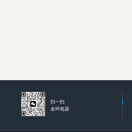
扫一扫
金环电器