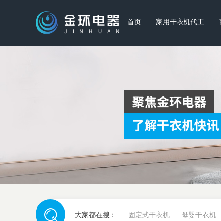
首页
家用干衣机代工
大家都在搜：
固定式干衣机
母婴干衣机