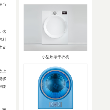
在当
，这
的利
术支
小型热泵干衣机
数上
能够
牌能
。而