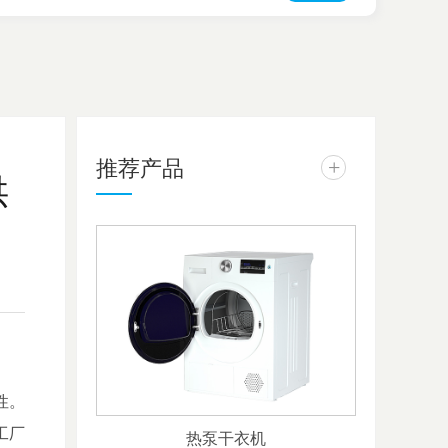
推荐产品
+
供
性。
工厂
热泵干衣机