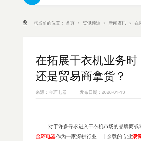
您当前的位置：
首页
资讯频道
新闻资讯
在
>
>
>
在拓展干衣机业务时
还是贸易商拿货？
来源：金环电器
|
发布日期：2026-01-13
对于许多寻求进入干衣机市场的品牌商或零
金环电器
作为一家深耕行业二十余载的专业
滚