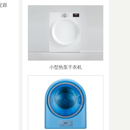
定跟
小型热泵干衣机