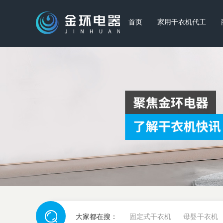
首页
家用干衣机代工
大家都在搜：
固定式干衣机
母婴干衣机