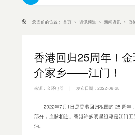
您当前的位置：
首页
资讯频道
新闻资讯
香
>
>
>
香港回归25周年！
介家乡——江门！
来源：金环电器
|
发布日期：2022-06-28
2022
年
7
月
1
日是香港回归祖国的
25
周年
部分，血脉相连。香港许多明星祖籍是江门五
油。