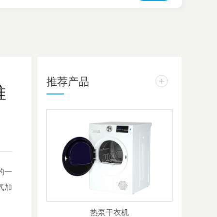
推荐产品
+
推
的一
气加
热泵干衣机