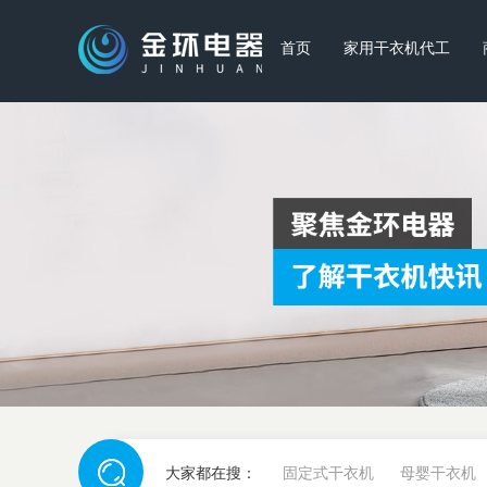
首页
家用干衣机代工
大家都在搜：
固定式干衣机
母婴干衣机