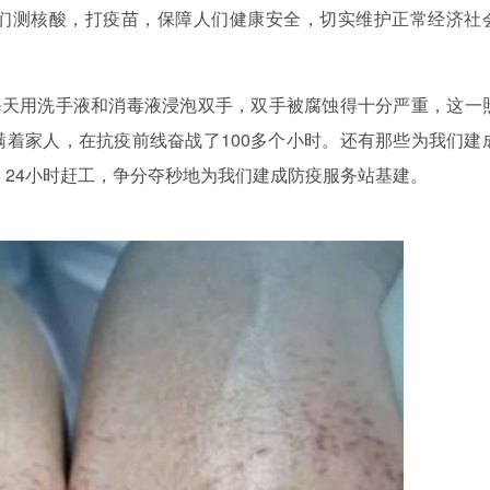
们测核酸，打疫苗，保障人们健康安全，切实维护
正常经济社
每天用洗手液和消毒液浸泡双手，双手被腐蚀得十分严重，这一
瞒着家人，在抗疫前线奋战了
100
多个小时。还有那些为我们建
夜
24
小时赶工，争分夺秒地为我们建成防疫
服务站基建
。