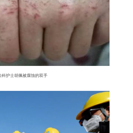
染科护士胡佩被腐蚀的双手