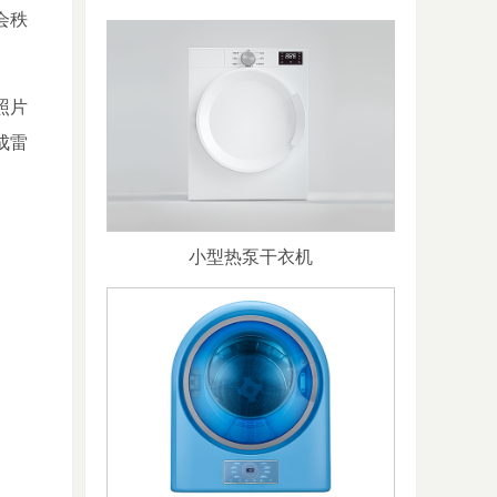
会秩
照片
成雷
小型热泵干衣机