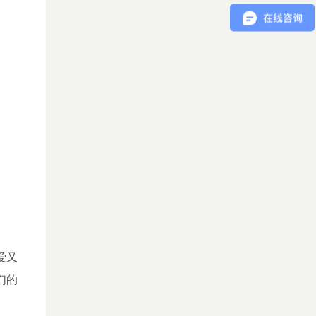
爱又
们的