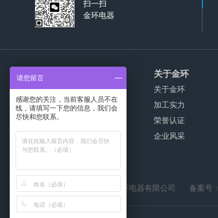
扫一扫
金环电器
产品服务
关于金环
请您留言
家用干衣机代工
关于金环
感谢您的关注，当前客服人员不在
商用干衣机代工
加工实力
线，请填写一下您的信息，我们会
尽快和您联系。
波轮洗衣机代工
荣誉认证
公寓干衣机代工
企业风采
© 2021-2038
江门市金环电器有限公司
备案号