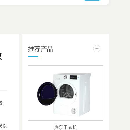
推荐产品
+
致
者。
员以
热泵干衣机