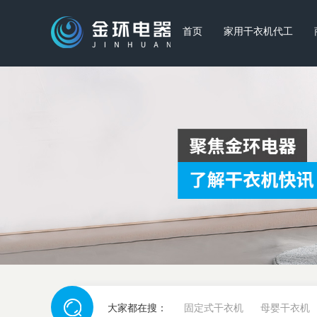
首页
家用干衣机代工
大家都在搜：
固定式干衣机
母婴干衣机