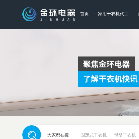
首页
家用干衣机代工
大家都在搜：
固定式干衣机
母婴干衣机