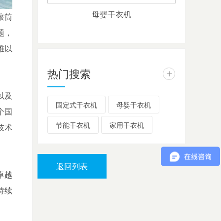
母婴干衣机
滚筒
题，
难以
热门搜索
+
以及
固定式干衣机
母婴干衣机
个国
节能干衣机
家用干衣机
技术
返回列表
卓越
持续