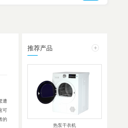
推荐产品
+
？
繁遭
这可
者的
热泵干衣机