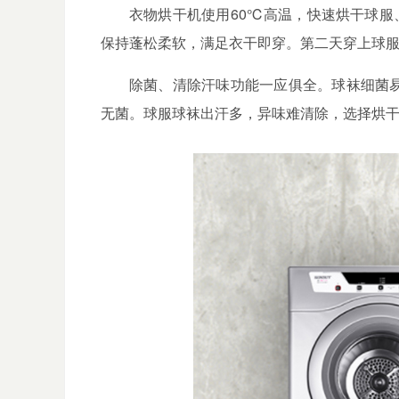
衣物烘干机使用
60
℃
高温，快速烘干球服
保持蓬松柔软，满足衣干即穿。第二天穿上球
除菌、清除汗味功能一应俱全。球袜细菌
无菌。球服球袜出汗多，异味难清除，选择烘