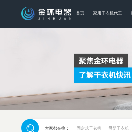
首页
家用干衣机代工
大家都在搜：
固定式干衣机
母婴干衣机