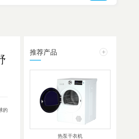
推荐产品
+
舒
球的
热泵干衣机