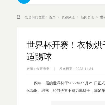
您当前的位置：
首页
资讯频道
新闻资讯
世
>
>
>
世界杯开赛！衣物烘
适踢球
来源：金环电器
|
发布日期：2022-11-24
四年一届的世界杯于
2022
年
11
月
21
日正
运动服、球袜，如何快速不费力地烘干，满足