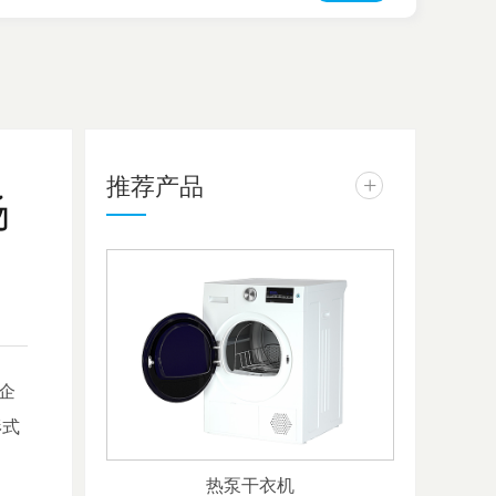
推荐产品
+
场
企
形式
热泵干衣机