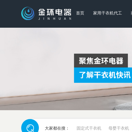
首页
家用干衣机代工
大家都在搜：
固定式干衣机
母婴干衣机