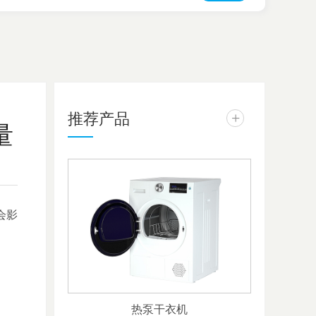
推荐产品
+
量
会影
热泵干衣机