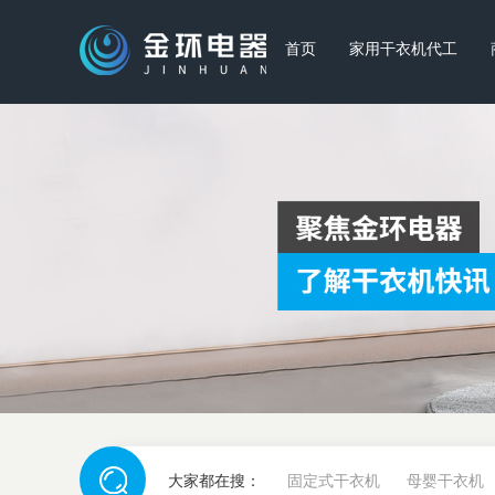
首页
家用干衣机代工
大家都在搜：
固定式干衣机
母婴干衣机