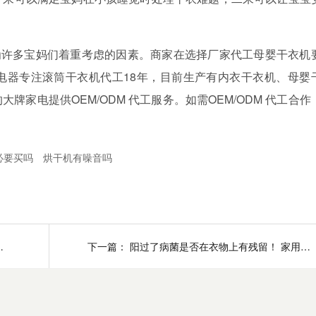
为许多宝妈们着重考虑的因素。商家在选择厂家代工母婴干衣机
电器专注滚筒干衣机代工
18
年，目前生产有内衣干衣机、母婴
的大牌家电提供
OEM/ODM
代工服务。如需
OEM/ODM
代工合作
必要买吗
烘干机有噪音吗
 金环电器告诉你答案
下一篇：
阳过了病菌是否在衣物上有残留！ 家用干衣机60℃高温除菌