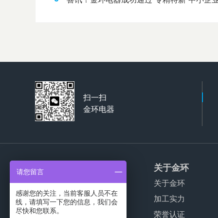
扫一扫
金环电器
产品服务
关于金环
请您留言
家用干衣机代工
关于金环
感谢您的关注，当前客服人员不在
商用干衣机代工
加工实力
线，请填写一下您的信息，我们会
尽快和您联系。
波轮洗衣机代工
荣誉认证