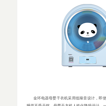
金环电器母婴干衣机采用低噪音设计，即
睡觉不受干扰。母婴干衣机人性化降噪设计，