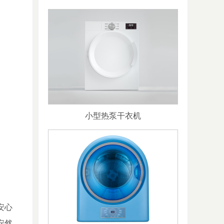
小型热泵干衣机
安心
安然