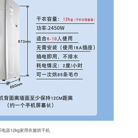
电器12kg
家用衣服
烘干
机