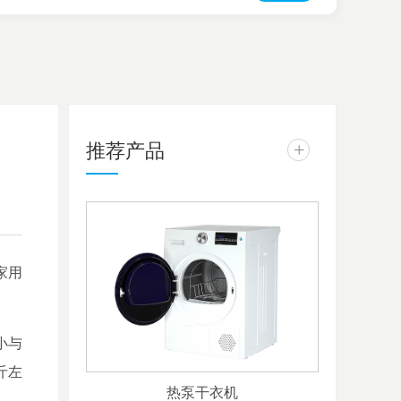
推荐产品
+
家用
小与
斤左
热泵干衣机