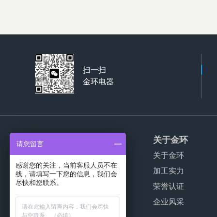
扫一扫
金环电器
产品服务
关于金环
请您留言
家用干衣机代工
关于金环
感谢您的关注，当前客服人员不在
商用干衣机代工
加工实力
线，请填写一下您的信息，我们会
尽快和您联系。
波轮洗衣机代工
荣誉认证
公寓干衣机代工
企业风采