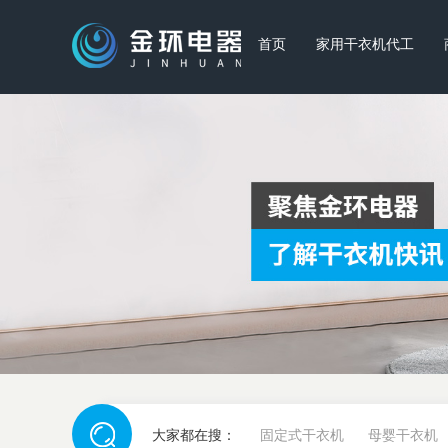
首页
家用干衣机代工
大家都在搜：
固定式干衣机
母婴干衣机