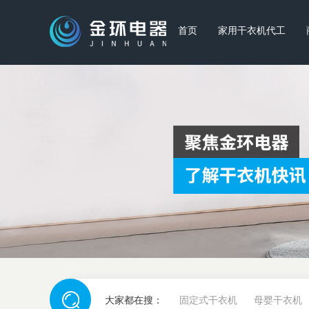
首页
家用干衣机代工
大家都在搜：
固定式干衣机
母婴干衣机