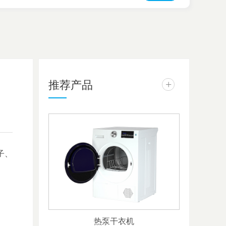
推荐产品
+
子、
热泵干衣机