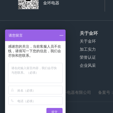
金环电器
产品服务
关于金环
请您留言
家用干衣机代工
关于金环
感谢您的关注，当前客服人员不在
商用干衣机代工
加工实力
线，请填写一下您的信息，我们会
尽快和您联系。
波轮洗衣机代工
荣誉认证
公寓干衣机代工
企业风采
© 2021-2038
江门市金环电器有限公司
备案号
提交