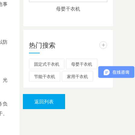
他事
母婴干衣机
以防
热门搜索
+
固定式干衣机
母婴干衣机
节能干衣机
家用干衣机
、光
返回列表
务负
干、