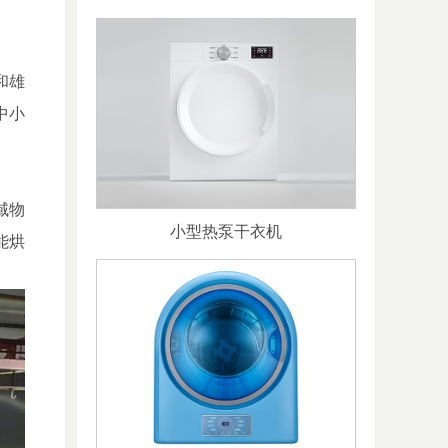
和雄
中小
域物
小型热泵干衣机
能烘