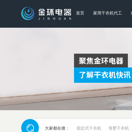
首页
家用干衣机代工
大家都在搜：
固定式干衣机
母婴干衣机