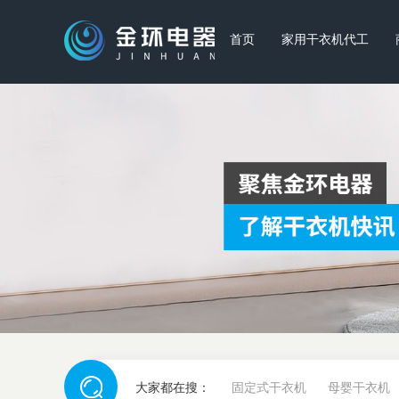
首页
家用干衣机代工
大家都在搜：
固定式干衣机
母婴干衣机