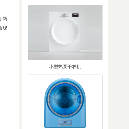
守岗
会现
小型热泵干衣机