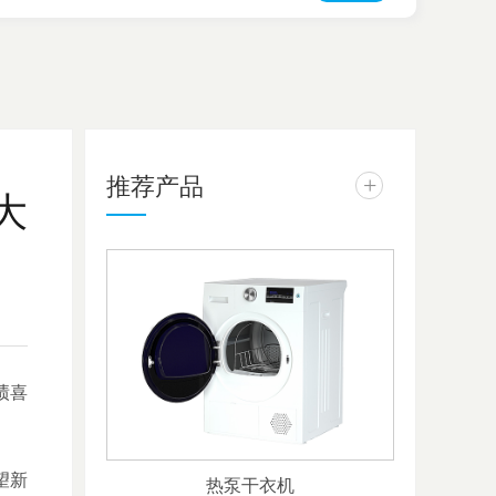
推荐产品
+
大
绩喜
望新
热泵干衣机