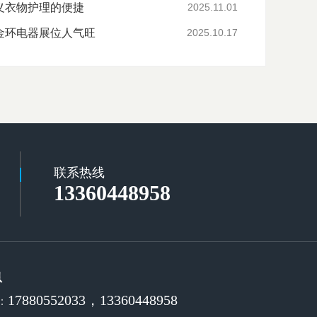
义衣物护理的便捷
2025.11.01
金环电器展位人气旺
2025.10.17
联系热线
13360448958
息
17880552033，13360448958
：