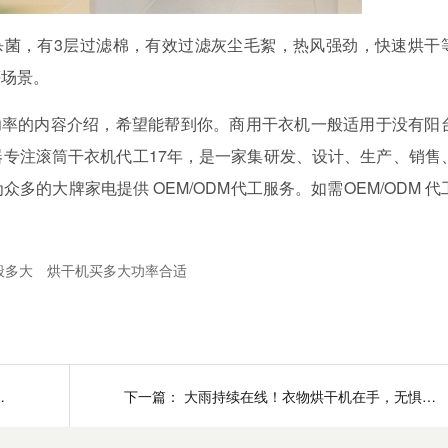
杀菌，有
3
层过滤棉，有效过滤灰尘毛絮，热风强劲，快速烘干
等场景。
功率的内容介绍，希望能帮到你。商用干衣机一般适用于没有阳
器专注滚筒干衣机代工
17
年，是一家集研发、设计、生产、销售
为众多的大牌家电提供
OEM/ODM
代工服务。如需
OEM/ODM
代
般多大
烘干机买多大功率合适
规格尺寸是多少？
下一篇：
大雨持续在线！衣物烘干机在手，无惧风雨干衣不愁！