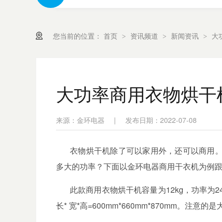
您当前的位置：
首页
资讯频道
新闻资讯
大
>
>
>
大功率商用衣物烘干
来源：金环电器
|
发布日期：2022-07-08
衣物烘干机除了可以家用外，还可以商用
多大的功率？下面以金环电器商用干衣机为例
此款商用衣物烘干机
容量为
12kg
，功率为
2
长
*
宽
*
高
=600mm*660mm*870mm
。注意的是