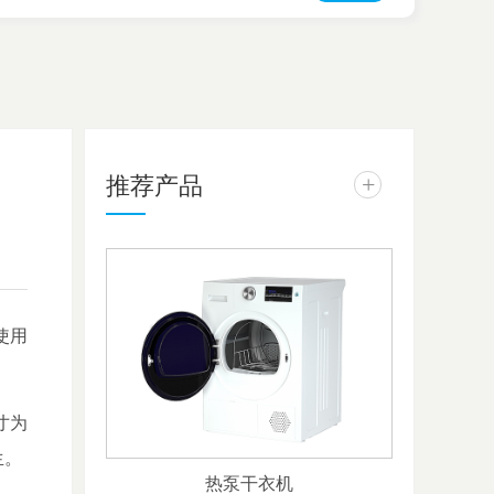
推荐产品
+
使用
寸为
生。
热泵干衣机