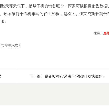
潮湿天等天气下，是烘干机的销售旺季，商家可以根据销售数据
、热泵滚筒干衣机丰富的代工经验，是松下、伊莱克斯长期合
客服。
来源：
奥
机市场需求潜力
吗
下一篇：
强台风“梅花”来袭！小型烘干机快速解决内衣裤难干问题