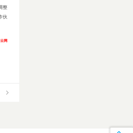
调整
作伙
维云网