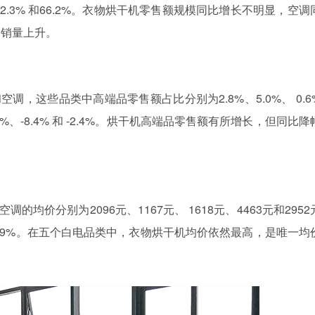
12.3%
和
66.2%
。衣物烘干机零售额规模同比增长不明显，空调
调销量上升。
和空调，这些
品类中高端品零售额占比分别为
2.8%
、
5.0%
、
0.6
1%
、
-8.4%
和
-2.4%
。
烘干机高端品零售额有所增长，但同比降
空调的均价分别为
2096
元、
1167
元、
1618
元、
4463
元和
2952
.9%
。
在五个白电品类中，衣物烘干机均价依然最高，
是唯一均