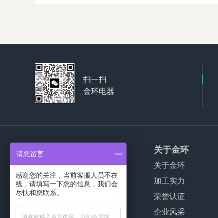
扫一扫
金环电器
产品服务
关于金环
请您留言
家用干衣机代工
关于金环
感谢您的关注，当前客服人员不在
商用干衣机代工
加工实力
线，请填写一下您的信息，我们会
尽快和您联系。
波轮洗衣机代工
荣誉认证
公寓干衣机代工
企业风采