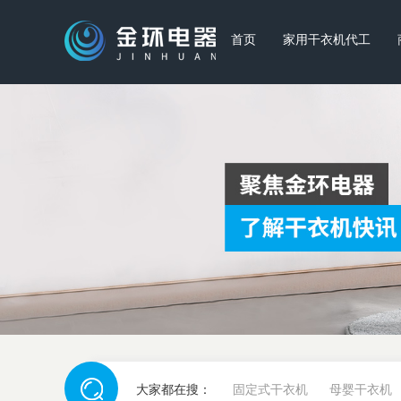
首页
家用干衣机代工
大家都在搜：
固定式干衣机
母婴干衣机