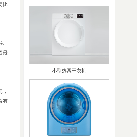
同比
%
、
幅最
小型热泵干衣机
元，
价有