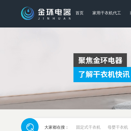
首页
家用干衣机代工
大家都在搜：
固定式干衣机
母婴干衣机