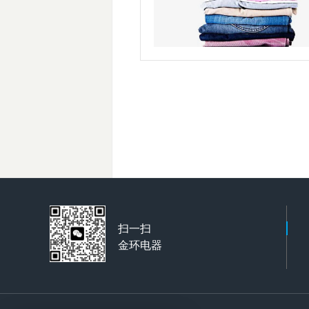
扫一扫
金环电器