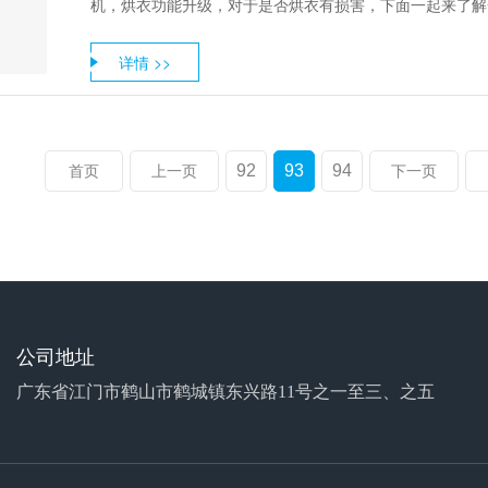
机，烘衣功能升级，对于是否烘衣有损害，下面一起来了解
详情 >>
92
93
94
首页
上一页
下一页
公司地址
广东省江门市鹤山市鹤城镇东兴路11号之一至三、之五