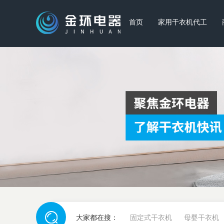
首页
家用干衣机代工
大家都在搜：
固定式干衣机
母婴干衣机