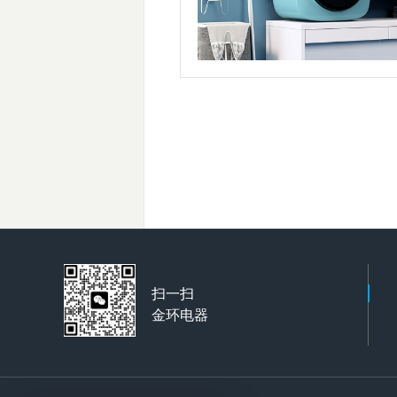
扫一扫
金环电器