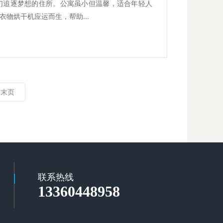
们追逐梦想的住所。公寓虽小但温馨，适合年轻人
物烘干机应运而生，帮助...
末页
联系热线
13360448958