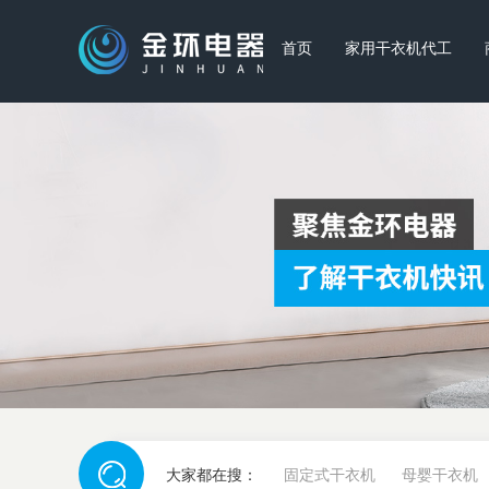
首页
家用干衣机代工
大家都在搜：
固定式干衣机
母婴干衣机