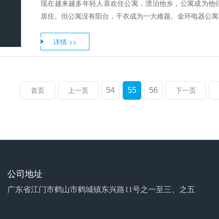
现在越来越多年轻人喜欢住公寓，漂泊他乡，公寓成为他
居住。但公寓没有阳台，干衣成为一大难题。金环电器公寓衣
详情 >>
54
55
56
首页
上一页
下一页
公司地址
广东省江门市鹤山市鹤城镇东兴路11号之一至三、之五