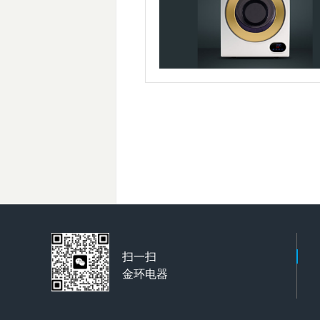
扫一扫
金环电器